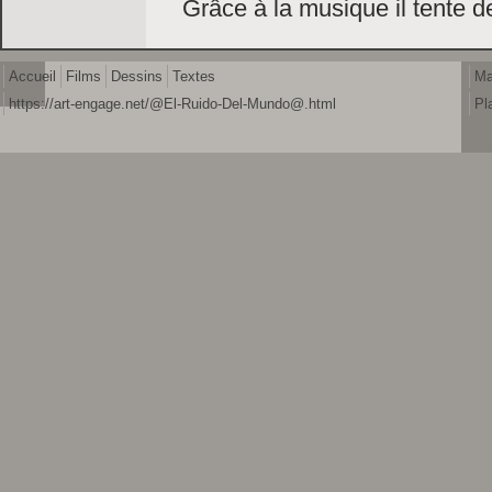
Grâce à la musique il tente d
Accueil
Films
Dessins
Textes
Ma
https://art-engage.net/@El-Ruido-Del-Mundo@.html
Pl