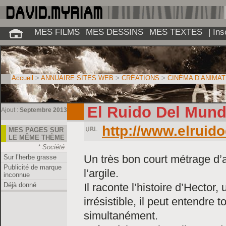
MES FILMS
MES DESSINS
MES TEXTES
| In
Accueil
>
ANNUAIRE SITES WEB
>
CRÉATIONS
>
CINÉMA D’ANIMAT
El Ruido Del Mun
Ajout :
Septembre 2013
http://www.elrui
MES PAGES SUR
LE MÊME THÈME
* Société
Un très bon court métrage d’
Sur l’herbe grasse
Publicité de marque
l’argile.
inconnue
Il raconte l’histoire d’Hector
Déjà donné
irrésistible, il peut entendre
simultanément.