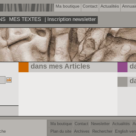
Ma boutique
Contact
Actualités
Annuai
NS
MES TEXTES
| Inscription newsletter
dans mes Articles
d
d
Ma boutique
Contact
Newsletter
Actualités
A
rche
Plan du site
Archives
Rechercher
English ver