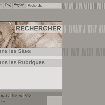
re
FAQ
English
RECHERCHER
ans les Sites
ans les Rubriques
nnuaire
Thèmes
FAQ
sion