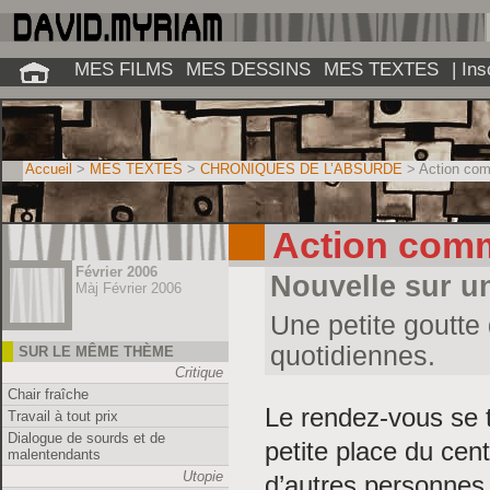
MES FILMS
MES DESSINS
MES TEXTES
| In
Accueil
>
MES TEXTES
>
CHRONIQUES DE L’ABSURDE
> Action co
Action com
Février 2006
Nouvelle sur un
Màj Février 2006
Une petite goutte
quotidiennes.
SUR LE MÊME THÈME
Critique
Chair fraîche
Le rendez-vous se t
Travail à tout prix
Dialogue de sourds et de
petite place du cen
malentendants
Utopie
d’autres personnes 