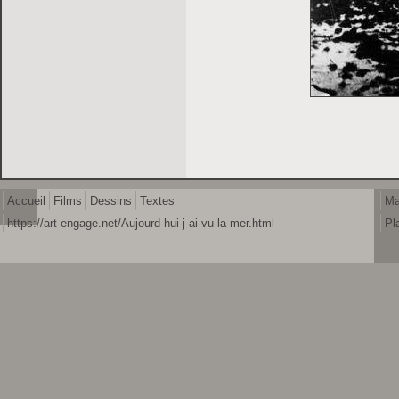
Accueil
Films
Dessins
Textes
Ma
https://art-engage.net/Aujourd-hui-j-ai-vu-la-mer.html
Pl