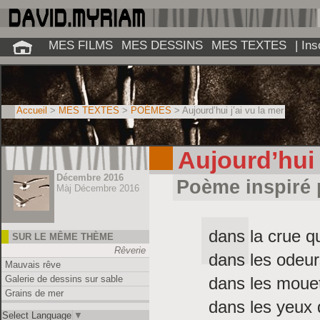
MES FILMS
MES DESSINS
MES TEXTES
| In
Accueil
>
MES TEXTES
>
POÈMES
> Aujourd’hui j’ai vu la mer
Aujourd’hui 
Décembre 2016
Poème inspiré 
Màj Décembre 2016
dans la crue qu
SUR LE MÊME THÈME
Rêverie
dans les odeur
Mauvais rêve
dans les mouet
Galerie de dessins sur sable
Grains de mer
dans les yeux 
Select Language
▼