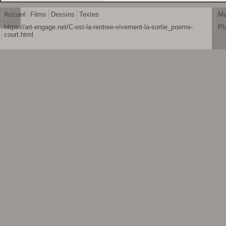
Accueil
Films
Dessins
Textes
Ma
https://art-engage.net/C-est-la-rentree-vivement-la-sortie_poeme-
Pl
court.html