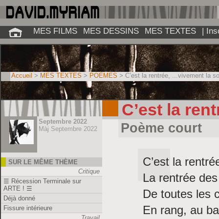
MES FILMS
MES DESSINS
MES TEXTES
| In
Accueil
>
MES TEXTES
>
POÈMES
> C’est la rentrée, ...vivement la so
C’est la rent
Septembre 2022
Poème court
Màj Septembre 2022
C’est la rentré
SUR LE MÊME THÈME
Critique
La rentrée des
☰ Récession Terminale sur
ARTE ! ☰
De toutes les 
Déjà donné
En rang, au ba
Fissure intérieure
Travail