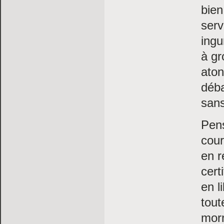
bien
serv
ingu
à gr
ato
déba
sans
Pen
cour
en r
cert
en l
tout
mor