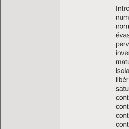
Intr
numé
norm
évas
perv
inve
matu
isol
libé
satu
cont
cont
cont
con