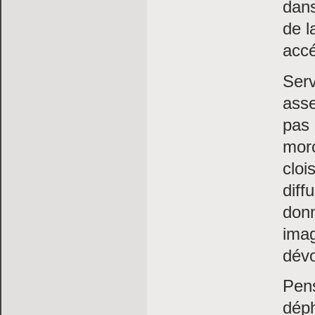
dans
de l
accé
Ser
asse
pas
mor
cloi
diff
don
imag
dévo
Pens
déph