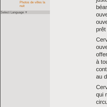
Photos de villes la
béa
nuit
Select Language
▼
ouve
ouve
prêt
Cer
ouve
offe
à to
cont
au d
Cer
qui 
circ