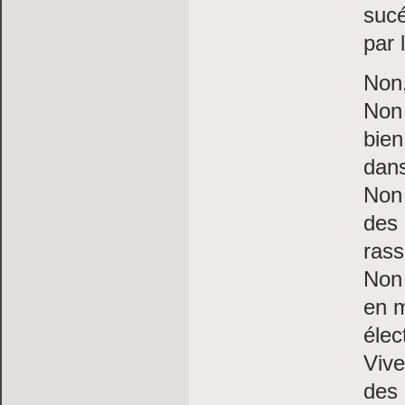
sucé
par 
Non,
Non
bien
dans
Non 
des 
rass
Non 
en m
élec
Vive
des 