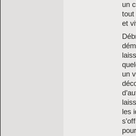
un c
tout
et v
Débr
démo
lais
quel
un v
déco
d’au
lais
les 
s’of
pour