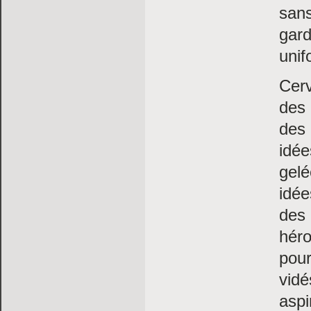
san
gard
uni
Cerv
des 
des 
idée
gelé
idée
des 
héro
pou
vidé
aspi