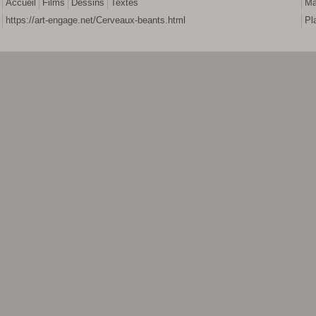
Accueil
Films
Dessins
Textes
Ma
https://art-engage.net/Cerveaux-beants.html
Pl