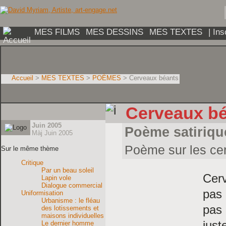
MES FILMS
MES DESSINS
MES TEXTES
| In
Accueil
>
MES TEXTES
>
POÈMES
> Cerveaux béants
Cerveaux b
Juin 2005
Poème satirique
Màj Juin 2005
Poème sur les ce
Sur le même thème
Critique
Par un beau soleil
Cerv
Lapin vole
Dialogue commercial
pas 
Uniformisation
Urbanisme : le fléau
pas 
des lotissements et
maisons individuelles
just
Le dernier homme