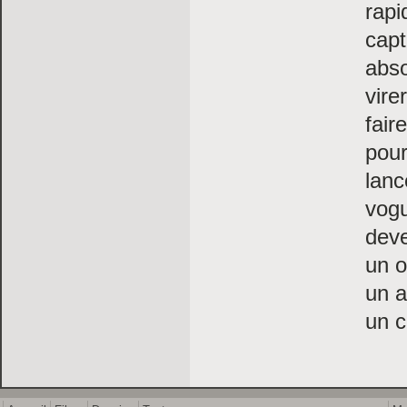
rapi
capt
abso
vire
fair
pour
lanc
vog
dev
un o
un 
un c