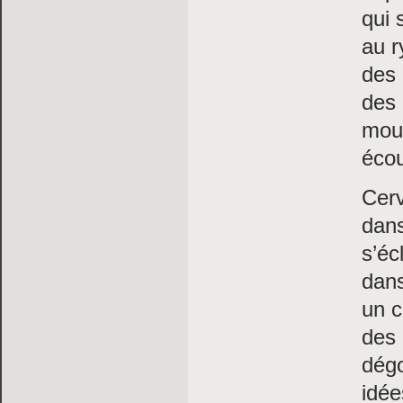
qui 
au r
des 
des
moul
éco
Cerv
dans
s’éc
dans
un c
des 
dég
idé