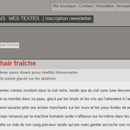
Ma boutique
Contact
Actualités
Annuai
NS
MES TEXTES
| Inscription newsletter
air fraîche
hair fraîche
ème sans rîmes pour réalité dissonante
la poésie glacée sur les abattoirs
entes volutes montent dans la nuit noire, tandis que du ciel sans lune desce
re nu tremble dans sa peau, glacé par les bruits et les cris qui l’attendent à l’a
ame luisante jette ses éclairs tranchants sur les murs et les yeux livides de p
orps terrassé par la machine humaine avide s’affaisse sur lui-même dans les
bête se vide de son sang précieux tandis qu’une main gantée accroche son c