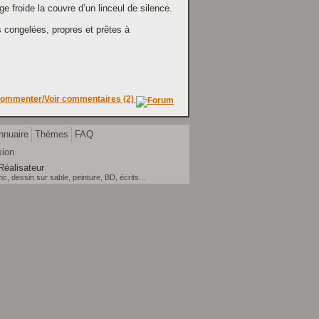
e froide la couvre d’un linceul de silence.
s congelées, propres et prêtes à
ommenter/Voir commentaires (2)
nnuaire
Thèmes
FAQ
sion
Réalisateur
, dessin sur sable, peinture, BD, écrits...