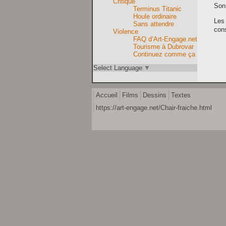
Critique
Son 
Terminus Titanic
Houle ordinaire
Les 
Sans attendre
con
Violence
FAQ d’Art-Engage.net
Tourisme à Dubrovar
Continuez comme ça
Select Language
▼
Accueil
Films
Dessins
Textes
https://art-engage.net/Chair-fraiche.html