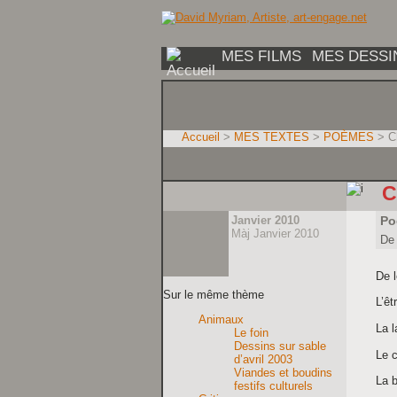
MES FILMS
MES DESSI
Accueil
>
MES TEXTES
>
POÈMES
> Ch
C
Janvier 2010
Po
Màj Janvier 2010
De 
De l
Sur le même thème
L’êt
Animaux
La l
Le foin
Dessins sur sable
Le c
d’avril 2003
Viandes et boudins
La 
festifs culturels