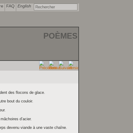
re
FAQ
English
POÈMES
ndent des flocons de glace.
utre bout du couloir.
eur.
 mâchoires d’acier.
orps devenu viande à une vaste chaîne.