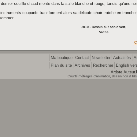
dernier souffle chaud monte dans la salle blanche et rouge, tandis qu’une neig
instruments coupants transforment alors sa délicate chair fraîche en tranche
sommer.
2010 - Dessin sur sable vert,
Vache
C
Ma boutique
Contact
Newsletter
Actualités
A
Plan du site
Archives
Rechercher
English ver
Artiste.Auteur.
Courts métrages d'animation, dessin noir & blanc