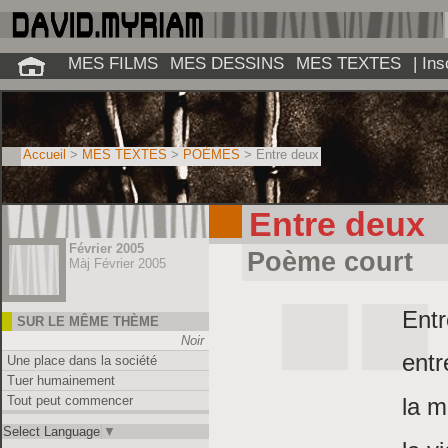
MES FILMS
MES DESSINS
MES TEXTES
| In
Accueil
>
MES TEXTES
>
POÈMES
> Entre deux
Entre deux
Février 2005
Poème court
Màj Février 2005
Entr
SUR LE MÊME THÈME
Noir
entr
Une place dans la société
Tuer humainement
Tout peut commencer
la m
Select Language
▼