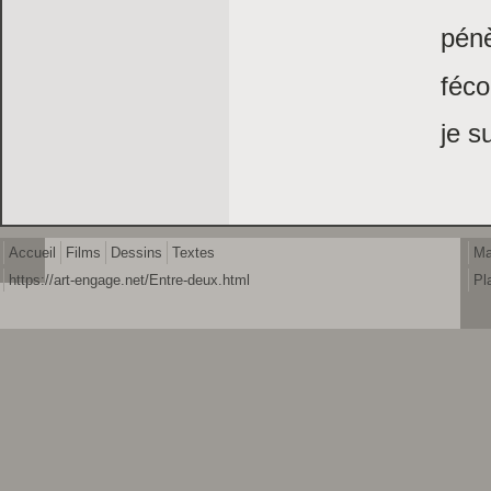
pénè
féc
je su
Accueil
Films
Dessins
Textes
Ma
https://art-engage.net/Entre-deux.html
Pl