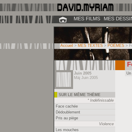
MES FILMS
MES DESSI
Accueil
>
MES TEXTES
>
POÈMES
> Fo
F
Juin 2005
Un 
Màj Juin 2005
SUR LE MÊME THÈME
* Indéfinissable
Face cachée
Dédoublement
Pris au piège
Violence
Les mouches