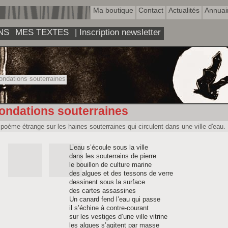
Ma boutique
Contact
Actualités
Annuai
NS
MES TEXTES
| Inscription newsletter
ndations souterraines
ondations souterraines
poème étrange sur les haines souterraines qui circulent dans une ville d'eau.
L’eau s’écoule sous la ville
dans les souterrains de pierre
le bouillon de culture marine
des algues et des tessons de verre
dessinent sous la surface
des cartes assassines
Un canard fend l’eau qui passe
il s’échine à contre-courant
sur les vestiges d’une ville vitrine
les algues s’agitent par masse