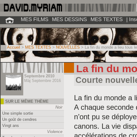
MES FILMS
MES DESSINS
MES TEXTES
| In
Accueil
>
MES TEXTES
>
NOUVELLES
> La fin du monde a lieu tous le
La fin du mo
Septembre 2010
Courte nouvell
Màj Septembre 2016
La fin du monde a l
SUR LE MÊME THÈME
A chaque seconde d
Noir
Une simple sortie
n’ont pu se déploye
Un goût de cendres
canons. La vie disp
Vingt ans
Violence
accélérations de cr