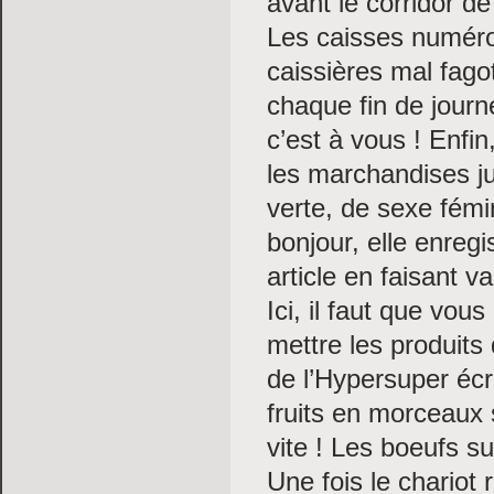
avant le corridor de
Les caisses numéro
caissières mal fag
chaque fin de journé
c’est à vous ! Enfi
les marchandises j
verte, de sexe fémi
bonjour, elle enregi
article en faisant v
Ici, il faut que vou
mettre les produit
de l’Hypersuper écr
fruits en morceaux 
vite ! Les boeufs su
Une fois le chariot r