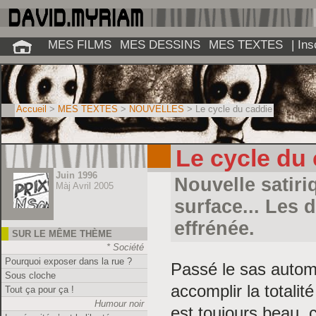
MES FILMS
MES DESSINS
MES TEXTES
| In
Accueil
>
MES TEXTES
>
NOUVELLES
> Le cycle du caddie
Le cycle du
Juin 1996
Nouvelle satiri
Màj Avril 2005
surface... Les 
effrénée.
SUR LE MÊME THÈME
* Société
Pourquoi exposer dans la rue ?
Passé le sas automa
Sous cloche
accomplir la totalit
Tout ça pour ça !
Humour noir
est toujours beau, 