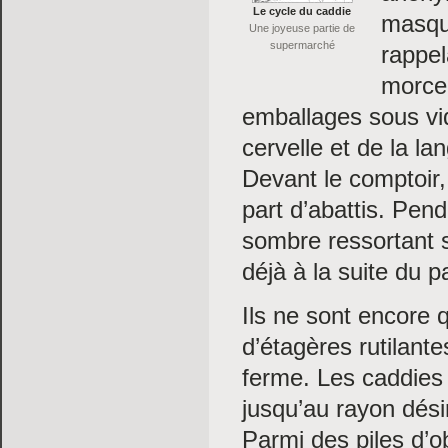
Le cycle du caddie
masqué
Une joyeuse partie de
supermarché
rappel
morce
emballages sous vid
cervelle et de la la
Devant le comptoir,
part d’abattis. Pen
sombre ressortant s
déjà à la suite du p
Ils ne sont encore 
d’étagères rutilant
ferme. Les caddies 
jusqu’au rayon désir
Parmi des piles d’ob