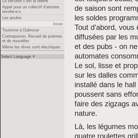
La sécurité c’est la liberté
de saison sont rem
Appel pour un collectif d’artistes
révolté-e-s
les soldes progra
Les poules
Ironie
Tout d’abord, vous 
Tourisme à Dubrovar
diffusées par les m
Contrepoison, Recueil de poèmes
et de nouvelles
et des pubs - on ne 
Même les rêves sont électriques
automates consom
Select Language
▼
Le sol, lisse et pro
sur les dalles comme
installé dans le hal
poussent sans effort
faire des zigzags av
nature.
Là, les légumes mo
quatre roulettes gr