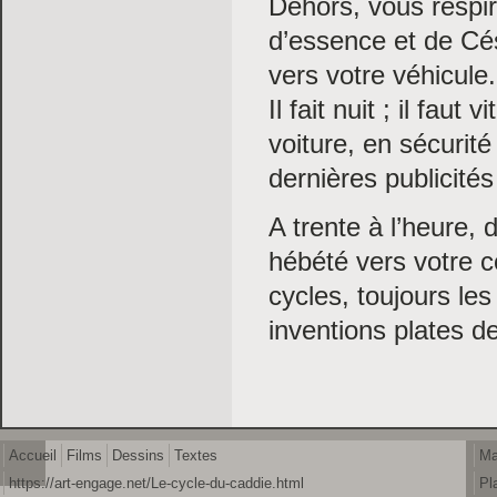
Dehors, vous respir
d’essence et de Cés
vers votre véhicule.
Il fait nuit ; il fa
voiture, en sécurit
dernières publicités
A trente à l’heure,
hébété vers votre c
cycles, toujours l
inventions plates d
Accueil
Films
Dessins
Textes
Ma
https://art-engage.net/Le-cycle-du-caddie.html
Pl