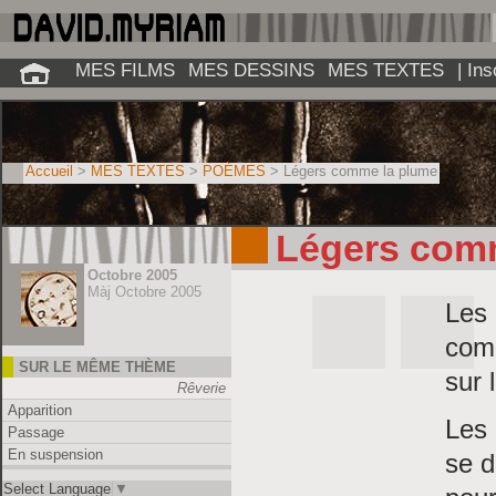
MES FILMS
MES DESSINS
MES TEXTES
| In
Accueil
>
MES TEXTES
>
POÈMES
> Légers comme la plume
Légers com
Octobre 2005
Màj Octobre 2005
Les
com
SUR LE MÊME THÈME
sur 
Rêverie
Apparition
Les 
Passage
En suspension
se d
Select Language
▼