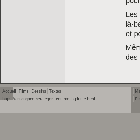
pour
Les 
là-b
et p
Même
des 
Accueil
Films
Dessins
Textes
Ma
https://art-engage.net/Legers-comme-la-plume.html
Pl