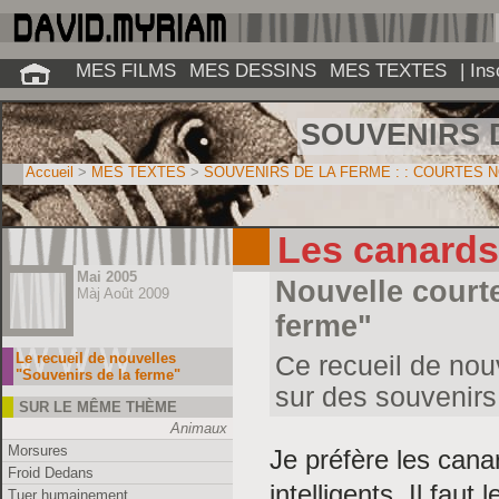
MES FILMS
MES DESSINS
MES TEXTES
| In
SOUVENIRS 
Accueil
>
MES TEXTES
>
SOUVENIRS DE LA FERME : : COURTES 
Les canards
Mai 2005
Nouvelle courte
Màj Août 2009
ferme"
Le recueil de nouvelles
Ce recueil de nou
"Souvenirs de la ferme"
sur des souvenirs
SUR LE MÊME THÈME
Animaux
Morsures
Je préfère les canar
Froid Dedans
intelligents. Il faut
Tuer humainement