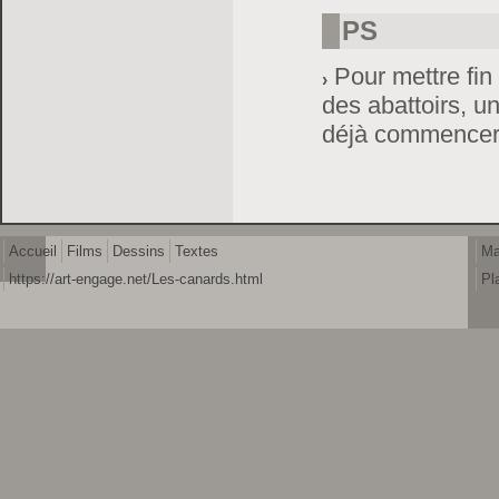
PS
Pour mettre fin 
des abattoirs, u
déjà commencer 
Accueil
Films
Dessins
Textes
Ma
https://art-engage.net/Les-canards.html
Pl