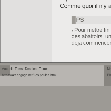
Comme quoi il n’y a
PS
Pour mettre fin 
des abattoirs, u
déjà commencer 
Accueil
Films
Dessins
Textes
Ma
https://art-engage.net/Les-poules.html
Pl