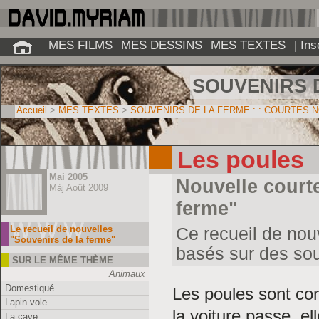
MES FILMS
MES DESSINS
MES TEXTES
| In
SOUVENIRS 
Accueil
>
MES TEXTES
>
SOUVENIRS DE LA FERME : : COURTES 
Les poules
Mai 2005
Nouvelle courte
Màj Août 2009
ferme"
Le recueil de nouvelles
Ce recueil de nou
"Souvenirs de la ferme"
basés sur des sou
SUR LE MÊME THÈME
Animaux
Domestiqué
Les poules sont con
Lapin vole
la voiture passe, el
La cave