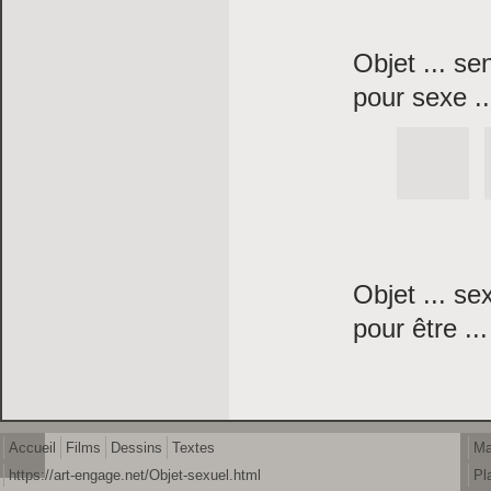
Objet ... se
pour sexe ...
Objet ... se
pour être ...
Accueil
Films
Dessins
Textes
Ma
https://art-engage.net/Objet-sexuel.html
Pl