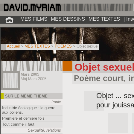
MES FILMS
MES DESSINS
MES TEXTES
| In
Accueil
>
MES TEXTES
>
POÈMES
> Objet sexuel
Objet sexue
Mars 2005
Poème court, i
Màj Mars 2005
Objet ... se
SUR LE MÊME THÈME
Ironie
pour jouissa
Industrie écologique : la guerre
aux pollens.
Première et dernière fois
Tout comme il faut
Sexualité, relations