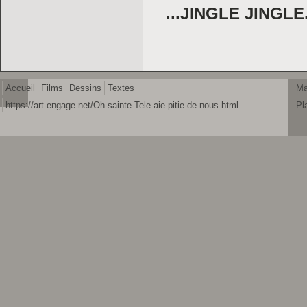
...JINGLE JINGLE.
Accueil
Films
Dessins
Textes
Ma
https://art-engage.net/Oh-sainte-Tele-aie-pitie-de-nous.html
Pl