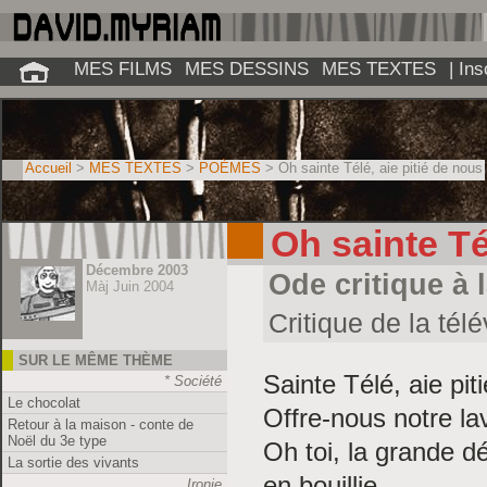
MES FILMS
MES DESSINS
MES TEXTES
| In
Accueil
>
MES TEXTES
>
POÈMES
> Oh sainte Télé, aie pitié de nous
Oh sainte Té
Décembre 2003
Ode critique à l
Màj Juin 2004
Critique de la tél
SUR LE MÊME THÈME
Sainte Télé, aie pit
* Société
Le chocolat
Offre-nous notre la
Retour à la maison - conte de
Noël du 3e type
Oh toi, la grande d
La sortie des vivants
en bouillie.
Ironie