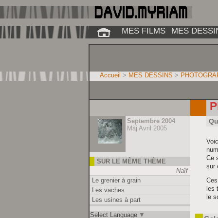
MES FILMS
MES DESSI
Accueil
>
MES DESSINS
>
PHOTOGRA
P
Septembre 2004
Qu
Màj Avril 2005
Voic
num
Ce s
SUR LE MÊME THÈME
sur 
Naïf
Le grenier à grain
Ces 
les 
Les vaches
le so
Les usines à part
Select Language
▼