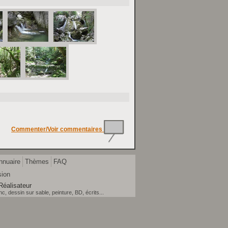
Commenter/Voir commentaires
nnuaire
Thèmes
FAQ
sion
Réalisateur
, dessin sur sable, peinture, BD, écrits...