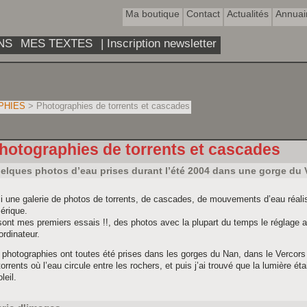
Ma boutique
Contact
Actualités
Annuai
NS
MES TEXTES
| Inscription newsletter
PHIES
> Photographies de torrents et cascades
hotographies de torrents et cascades
elques photos d’eau prises durant l’été 2004 dans une gorge du 
i une galerie de photos de torrents, de cascades, de mouvements d’eau réali
érique.
ont mes premiers essais !!, des photos avec la plupart du temps le réglage a
ordinateur.
photographies ont toutes été prises dans les gorges du Nan, dans le Vercors 
torrents où l’eau circule entre les rochers, et puis j’ai trouvé que la lumière éta
leil.