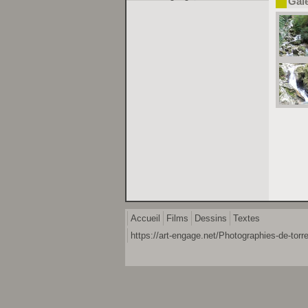
Gal
Accueil
Films
Dessins
Textes
https://art-engage.net/Photographies-de-torre