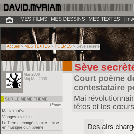
MES FILMS
MES DESSINS
MES TEXTES
| In
Accueil
>
MES TEXTES
>
POÈMES
> Sève secrète
Sève secrèt
Mai 2008
Court poème de
Màj Mai 2008
contestataire 
Mai révolutionnair
SUR LE MÊME THÈME
Utopie
têtes et les cœur
Mauvais rêve
Visages invisibles
La Terre a changé d’orbite : mise
Des airs char
en musique d’un poème