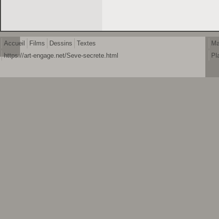
Accueil
Films
Dessins
Textes
Ma
https://art-engage.net/Seve-secrete.html
Pl