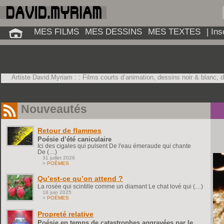
MES FILMS
MES DESSINS
MES TEXTES
| In
Artiste David.Myriam : : Films courts d’animation, dessins noir & blanc, 
Nouveautés
Retour de flammes
Poésie d’été caniculaire
Ici des cigales qui pulsent De l'eau émeraude qui chante
De (…)
31 juillet 2026
>
POÈMES
Qu’est-ce qu’on attend ?
La rosée qui scintille comme un diamant Le chat lové qui (…)
18 juin 2025
>
POÈMES
Propreté relative
Poésie en temps de catastrophes aggravées par le