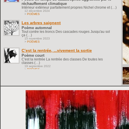
réchauffement climatique
Intérieur extérieur parfaitement propres Nichel chrome et (…)
12 décembre 2024
>
POÈMES
Les arbres saignent
Poème automnal
Tout contre les troncs Des cascades rouges Jusqu'au sol
ça (…)
15 novembre 2023
>
POÈMES
C’est la rentrée, ...vivement la sortie
Poème court
C'est la rentrée La rentrée des classes De toutes les
classes (…)
19 septembre 2022
>
POÈMES
Plus d'Actualités