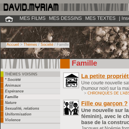
MES FILMS
MES DESSINS
MES TEXTES
| In
Accueil
>
Thèmes
/
Société
/ Famille
Famille
THÈMES VOISINS
La petite propriét
* Société
Une courte nouvelle sati
Animaux
(humour noir) sur la mai
Espérance
>
CHRONIQUES DE L’A
Famille
Fille ou garçon ?
Nature
Sexualité, relations
Une nouvelle sur l
Uniformisation
féminin), avec le 
Violence
base de la constr
Jacques et Noémie form