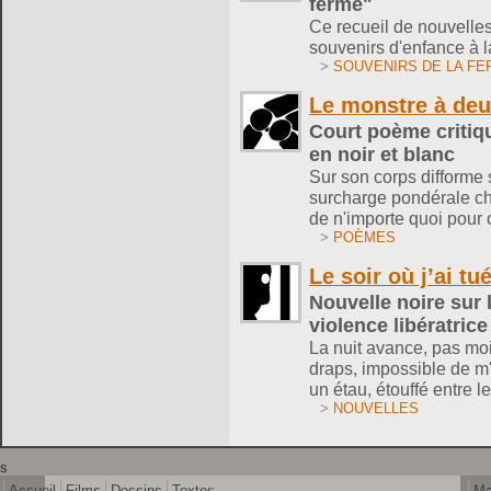
ferme"
Ce recueil de nouvelle
souvenirs d'enfance à l
>
SOUVENIRS DE LA FE
Le monstre à deu
Court poème critiqu
en noir et blanc
Sur son corps difforme 
surcharge pondérale chro
de n'importe quoi pour
>
POÈMES
Le soir où j’ai tu
Nouvelle noire sur l
violence libératrice
La nuit avance, pas moi
draps, impossible de m'e
un étau, étouffé entre 
>
NOUVELLES
s
Accueil
Films
Dessins
Textes
Ma