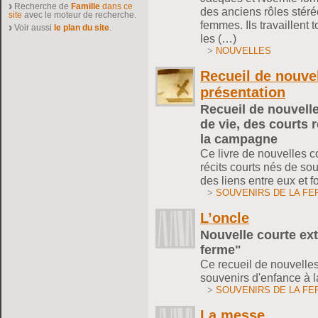
Recherche de
Famille
dans ce
des anciens rôles stér
site
avec le moteur de recherche.
femmes. Ils travaillent
Voir aussi
le plan du site
.
les (…)
>
NOUVELLES
Recueil de nouvel
présentation
Recueil de nouvell
de vie, des courts 
la campagne
Ce livre de nouvelles 
récits courts nés de so
des liens entre eux et 
>
SOUVENIRS DE LA FE
L’oncle
Nouvelle courte ext
ferme"
Ce recueil de nouvelle
souvenirs d'enfance à l
>
SOUVENIRS DE LA FE
La messe