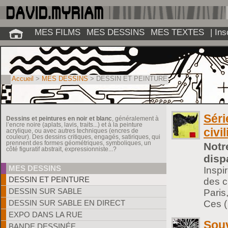
MES FILMS
MES DESSINS
MES TEXTES
| In
Accueil
>
MES DESSINS
>
DESSIN ET PEINTURE
Séri
Dessins et peintures en noir et blanc
, généralement à
l’encre noire (aplats, lavis, traits...) et à la peinture
civi
acrylique, ou avec autres techniques (encres de
couleur). Des dessins critiques, engagés, satiriques, qui
prennent des formes géométriques, symboliques, un
Notre
côté figuratif abstrait, expressionniste...?
disp
MES DESSINS
Inspi
DESSIN ET PEINTURE
des c
DESSIN SUR SABLE
Paris
Ces 
DESSIN SUR SABLE EN DIRECT
EXPO DANS LA RUE
Souv
BANDE DESSINÉE