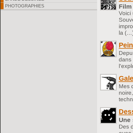
Film
PHOTOGRAPHIES
Voici
Souve
impro
la (…
Pein
Depui
dans 
l'exp
Gale
Mes d
noire
techn
Dess
Une 
Des d