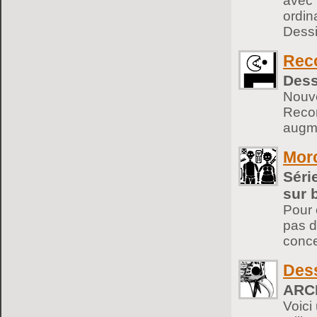
avec 
ordin
Dessi
Rec
Dess
Nouve
Recom
augm
Mor
Séri
sur 
Pour 
pas d
conce
Dess
ARCH
Voici