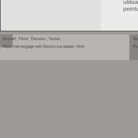
utili
peintu
Accueil
Films
Dessins
Textes
Ma
https://art-engage.net/-Dessin-sur-papier-.html
Pl