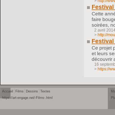
>
http://ww
Festival
Cette anné
faire bouge
soirées, n
2 avril 201
>
http://mo
Festival
Ce projet 
et leurs se
découvrir 
16 septemb
>
https://
Accueil
Films
Dessins
Textes
Ma
https://art-engage.net/-Films-.html
Pl