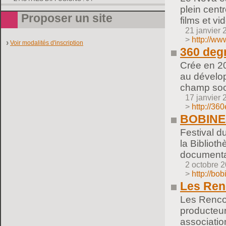
plein cent
Proposer un site
films et v
21 janvier 
>
http://ww
Voir modalités d'inscription
360 deg
Crée en 20
au dévelop
champ soci
17 janvier 
>
http://36
BOBINES
Festival d
la Bibliot
documentai
2 octobre 
>
http://bo
Les Ren
Les Rencon
producteur
associatio