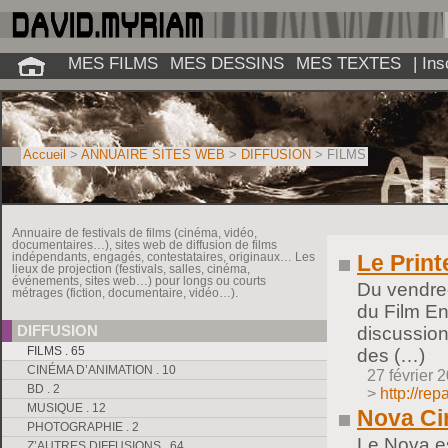
MES FILMS
MES DESSINS
MES TEXTES
| In
Accueil
>
ANNUAIRE SITES WEB
>
DIFFUSION
>
FILMS
Annuaire de festivals de films (cinéma, vidéo,
documentaires…), sites web de diffusion de films
Le Prin
indépendants, engagés, contestataires, originaux… Les
lieux de projection (festivals, salles, cinéma,
événements, sites web…) pour longs ou courts
Du vendred
métrages (fiction, documentaire, vidéo…).
du Film E
DIFFUSION
discussion
FILMS . 65
des (…)
CINÉMA D’ANIMATION . 10
27 février 
BD . 2
>
http://re
MUSIQUE . 12
Nova C
PHOTOGRAPHIE . 2
Le Nova es
Z’AUTRES DIFFUSIONS . 64