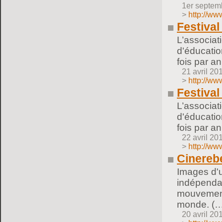
1er septem
>
http://ww
Festival
L’associat
d'éducatio
fois par a
21 avril 20
>
http://ww
Festival
L’associat
d'éducatio
fois par a
22 avril 20
>
http://ww
Cinereb
Images d'u
indépendan
mouvements
monde. (…
20 avril 20