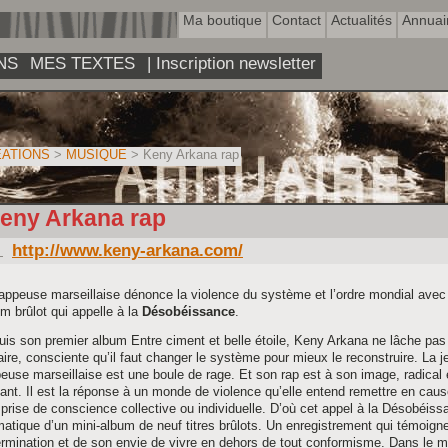
Ma boutique
Contact
Actualités
Annuai
NS
MES TEXTES
| Inscription newsletter
ATIONS
>
MUSIQUE
> Keny Arkana rap
eny Arkana rap
http://www.keny-arkana.com/
appeuse marseillaise dénonce la violence du système et l’ordre mondial avec
m brûlot qui appelle à la
Désobéissance
.
is son premier album Entre ciment et belle étoile, Keny Arkana ne lâche pas
faire, consciente qu’il faut changer le système pour mieux le reconstruire. La 
euse marseillaise est une boule de rage. Et son rap est à son image, radical 
tant. Il est la réponse à un monde de violence qu’elle entend remettre en caus
prise de conscience collective ou individuelle. D’où cet appel à la Désobéiss
atique d’un mini-album de neuf titres brûlots. Un enregistrement qui témoign
ermination et de son envie de vivre en dehors de tout conformisme. Dans le 