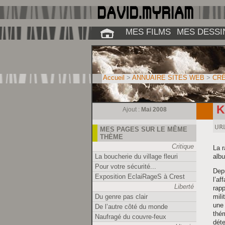
MES FILMS
MES DESSI
Accueil
>
ANNUAIRE SITES WEB
>
CRÉ
K
Ajout :
Mai 2008
MES PAGES SUR LE MÊME
THÈME
Critique
La r
La boucherie du village fleuri
albu
Pour votre sécurité...
Depu
Exposition EclaiRageS à Crest
l’af
Liberté
rapp
Du genre pas clair
mili
une 
De l’autre côté du monde
thém
Naufragé du couvre-feux
dét