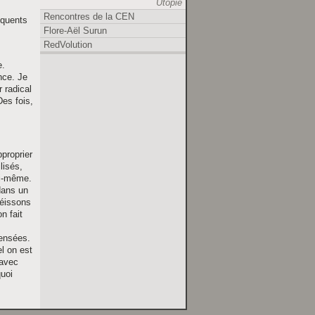
Utopie
Rencontres de la CEN
équents
Flore-Aël Surun
RedVolution
e.
nce. Je
r radical
Des fois,
proprier
lisés,
oi-même.
dans un
béissons
n fait
pensées.
l on est
 avec
quoi