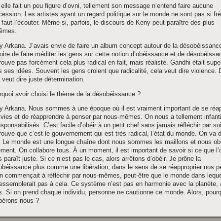
 elle fait un peu figure d’ovni, tellement son message n’entend faire aucune
ession. Les artistes ayant un regard politique sur le monde ne sont pas si fr
l faut l’écouter. Même si, parfois, le discours de Keny peut paraître des plus
rêmes.
 Arkana. J’avais envie de faire un album concept autour de la désobéissanc
oire de faire méditer les gens sur cette notion d’obéissance et de désobéissa
rouve pas forcément cela plus radical en fait, mais réaliste. Gandhi était supe
 ses idées. Souvent les gens croient que radicalité, cela veut dire violence. 
 veut dire juste détermination.
quoi avoir choisi le thème de la désobéissance ?
y Arkana. Nous sommes à une époque où il est vraiment important de se réap
vies et de réapprendre à penser par nous-mêmes. On nous a tellement infanti
sponsabilisés. C’est facile d’obéir à un petit chef sans jamais réfléchir par s
rouve que c’est le gouvernement qui est très radical, l’état du monde. On va 
. Le monde est une longue chaîne dont nous sommes les maillons et nous o
ment. On collabore tous. À un moment, il est important de savoir si ce que l’o
 paraît juste. Si ce n’est pas le cas, alors arrêtons d’obéir. Je prône la
obéissance plus comme une libération, dans le sens de se réapproprier nos 
on commençait à réfléchir par nous-mêmes, peut-être que le monde dans leque
essemblerait pas à cela. Ce système n’est pas en harmonie avec la planète,
. Si on prend chaque individu, personne ne cautionne ce monde. Alors, pour
pérons-nous ?