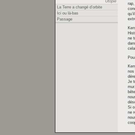
Utopie
rap,
La Terre a changé d’orbite
conc
Ici ou là-bas
qu’i
Passage
ext
Keny
Hist
ne t
dans
cela
Pour
Ken
nos 
dére
Je t
mur
bête
nous
dés
Si 
ne r
nous
coo