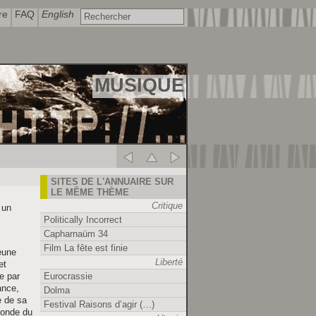
re
FAQ
English
MUSIQUE
SITES DE L'ANNUAIRE SUR
LE MÊME THÈME
Critique
 un
Politically Incorrect
Capharnaüm 34
Film La fête est finie
jeune
Liberté
et
Eurocrassie
e par
ance,
Dolma
e de sa
Festival Raisons d’agir (…)
monde du