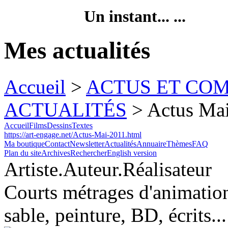
Un instant... ...
Mes actualités
Accueil
>
ACTUS ET CO
ACTUALITÉS
> Actus Ma
Accueil
Films
Dessins
Textes
https://art-engage.net/Actus-Mai-2011.html
Ma boutique
Contact
Newsletter
Actualités
Annuaire
Thèmes
FAQ
Plan du site
Archives
Rechercher
English version
Artiste.Auteur.Réalisateur
Courts métrages d'animation
sable, peinture, BD, écrits...