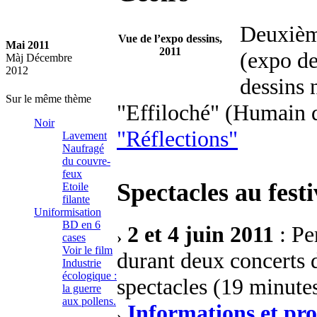
Deuxième
Vue de l’expo dessins,
Mai 2011
2011
(expo de
Màj Décembre
2012
dessins 
Sur le même thème
"Effiloché" (Humain 
Noir
"Réflections"
Lavement
Naufragé
du couvre-
feux
Spectacles au fest
Etoile
filante
Uniformisation
BD en 6
2 et 4 juin 2011
: Pe
cases
Voir le film
durant deux concerts
Industrie
écologique :
spectacles (19 minute
la guerre
aux pollens.
Informations et p