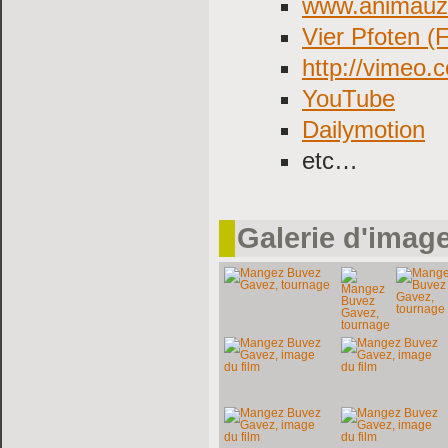
www.animauzi
Vier Pfoten (
http://vimeo
YouTube
Dailymotion
etc…
Galerie d'imag