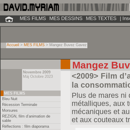
MES FILMS
MES DESSINS
MES TEXTES
| In
Accueil
>
MES FILMS
> Mangez Buvez Gavez
Mangez Buv
Novembre 2009
<2009> Film d’a
Màj Octobre 2023
la consommatio
MES FILMS
Plus de mares ni
Bleu Nuit
métalliques, aux 
Récession Terminale
mécaniques et au
Morsures
REZIGN, film d’animation de
et aux couteaux 
sable
Réflections : film diaporama