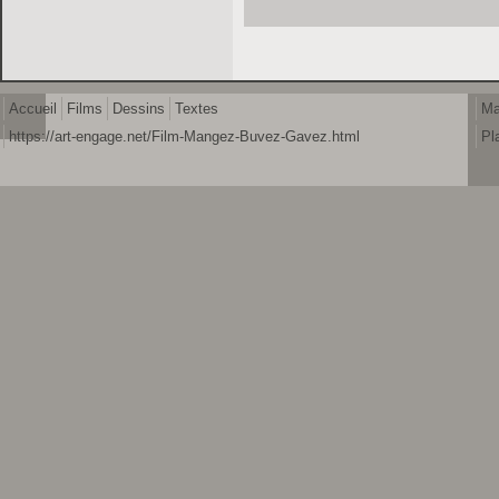
Accueil
Films
Dessins
Textes
Ma
https://art-engage.net/Film-Mangez-Buvez-Gavez.html
Pl