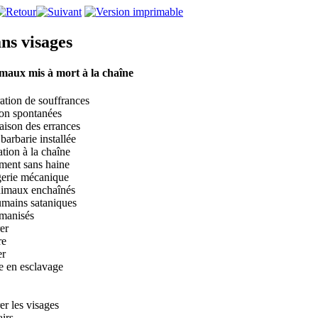
ns visages
maux mis à mort à la chaîne
ation de souffrances
non spontanées
aison des errances
barbarie installée
ation à la chaîne
ement sans haine
gerie mécanique
nimaux enchaînés
umains sataniques
manisés
er
re
er
e en esclavage
er les visages
airs