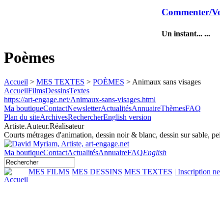
Commenter/Vo
Un instant... ...
Poèmes
Accueil
>
MES TEXTES
>
POÈMES
> Animaux sans visages
Accueil
Films
Dessins
Textes
https://art-engage.net/Animaux-sans-visages.html
Ma boutique
Contact
Newsletter
Actualités
Annuaire
Thèmes
FAQ
Plan du site
Archives
Rechercher
English version
Artiste.Auteur.Réalisateur
Courts métrages d'animation, dessin noir & blanc, dessin sur sable, pei
Ma boutique
Contact
Actualités
Annuaire
FAQ
English
MES FILMS
MES DESSINS
MES TEXTES
| Inscription n