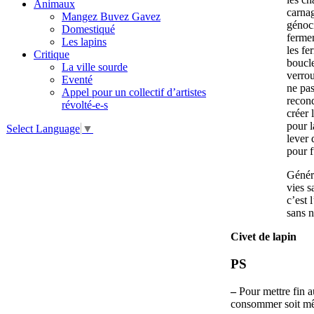
Animaux
carna
Mangez Buvez Gavez
génoc
Domestiqué
fermer
Les lapins
les fe
Critique
boucle
La ville sourde
verrou
Eventé
ne pas
Appel pour un collectif d’artistes
recond
révolté-e-s
créer 
pour l
Select Language
▼
lever 
pour f
Génér
vies s
c’est 
sans 
Civet de lapin
PS
–
Pour mettre fin au
consommer soit mê