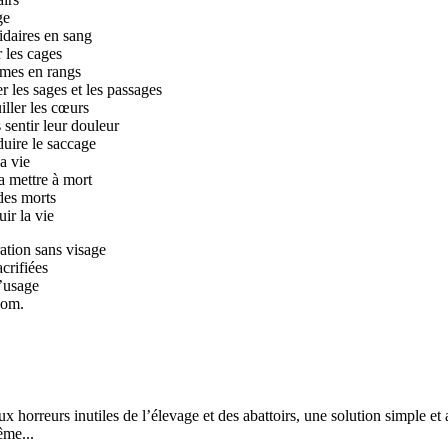
ge
idaires en sang
 les cages
rmes en rangs
r les sages et les passages
iller les cœurs
 sentir leur douleur
uire le saccage
la vie
a mettre à mort
des morts
uir la vie
ation sans visage
acrifiées
l’usage
nom.
x horreurs inutiles de l’élevage et des abattoirs, une solution simple et 
me...