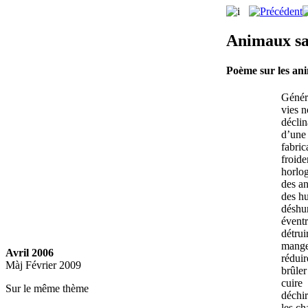
Animaux sa
Poème sur les ani
Génér
vies 
déclin
d’une 
fabric
froid
horlo
des a
des h
déshu
éventr
détrui
mang
Avril 2006
réduir
Màj Février 2009
brûler
cuire
Sur le même thème
déchir
les ch