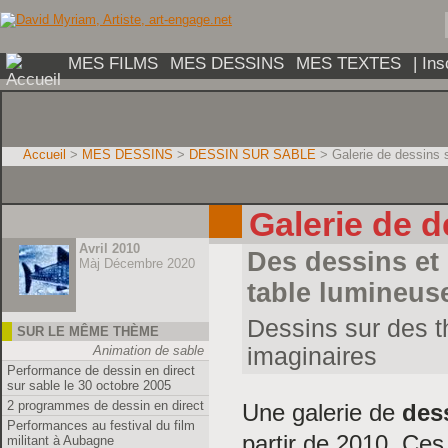
MES FILMS
MES DESSINS
MES TEXTES
| In
Accueil
>
MES DESSINS
>
DESSIN SUR SABLE
> Galerie de dessins 
Galerie de d
Avril 2010
Des dessins et 
Màj Décembre 2020
table lumineus
Dessins sur des th
SUR LE MÊME THÈME
Animation de sable
imaginaires
Performance de dessin en direct
sur sable le 30 octobre 2005
2 programmes de dessin en direct
Une galerie de
des
Performances au festival du film
partir de 2010. Ces
militant à Aubagne