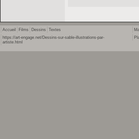
Accueil
Films
Dessins
Textes
Ma
https://art-engage.net/Dessins-sur-sable-illustrations-par-
Pl
artiste.html