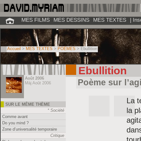
MES FILMS
MES DESSINS
MES TEXTES
| In
Accueil
>
MES TEXTES
>
POÈMES
> Ebullition
Ebullition
Août 2006
Poème sur l’agi
Màj Août 2006
La 
SUR LE MÊME THÈME
la p
* Société
Comme avant
agit
Do you mind ?
dans
Zone d’universalité temporaire
Critique
tour