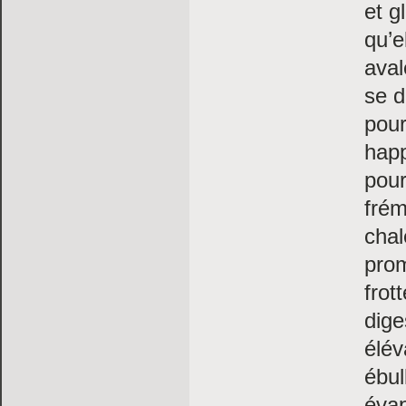
et g
qu’e
aval
se d
pour
happ
pour
fré
chal
prom
frot
dige
élév
ébull
évap