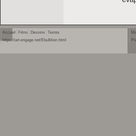
Accueil
Films
Dessins
Textes
Ma
https://art-engage.net/Ebullition.html
Pl