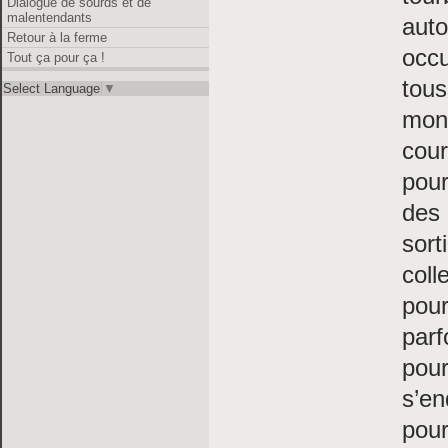
Dialogue de sourds et de
malentendants
aut
Retour à la ferme
occu
Tout ça pour ça !
tous
Select Language
▼
mont
cour
pour
des 
sort
coll
pour
parf
pour
s’en
pour