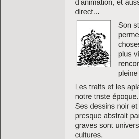
d’animation, et aus
direct...
Son sty
permet
choses
plus v
rencon
pleine
Les traits et les ap
notre triste époque.
Ses dessins noir et
presque abstrait pa
graves sont univer
cultures.