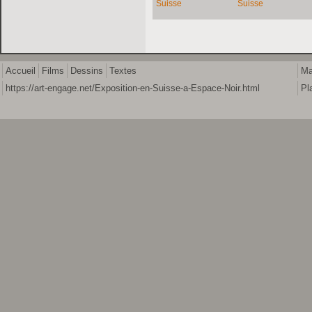
Accueil
Films
Dessins
Textes
Ma
https://art-engage.net/Exposition-en-Suisse-a-Espace-Noir.html
Pl