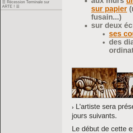
aux murs
u
☰ Récession Terminale sur
ARTE ! ☰
sur papier
(
fusain...)
sur deux éc
ses co
des d
ordina
L’artiste sera prés
jours suivants.
Le début de cette 