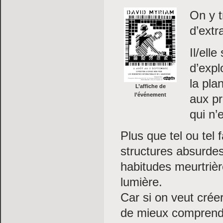
On y t
d’extr
Il/ell
d’expl
la pla
L’affiche de
l’événement
aux pr
qui n’
Plus que tel ou tel f
structures absurdes
habitudes meurtrièr
lumière.
Car si on veut créer
de mieux comprendr