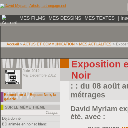
MES FILMS
MES DESSINS
MES TEXTES
| In
Accueil
>
ACTUS ET COMMUNICATION
>
MES ACTUALITÉS
> Exposit
Exposition 
Juin 2012
Noir
Màj Décembre 2012
: : du 08 août 
métrages
Exposition à l’Espace Noir, la
galerie
David Myriam ex
SUR LE MÊME THÈME
Critique
été, avec :
Déjà donné
BD animée en noir et blanc