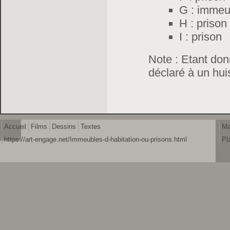
G : immeub
H : prison
I : prison
Note : Etant don
déclaré à un huis
Accueil
Films
Dessins
Textes
Ma
https://art-engage.net/Immeubles-d-habitation-ou-prisons.html
Pl