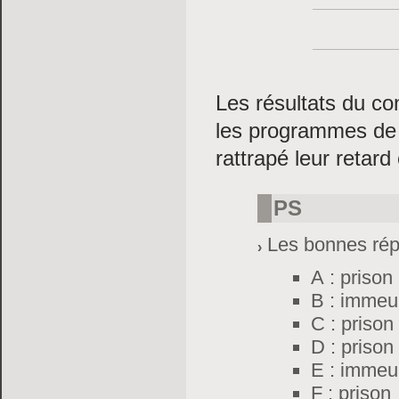
Les résultats du con
les programmes de 
rattrapé leur retard
PS
Les bonnes rép
A : prison
B : immeub
C : prison
D : prison
E : immeub
F : prison