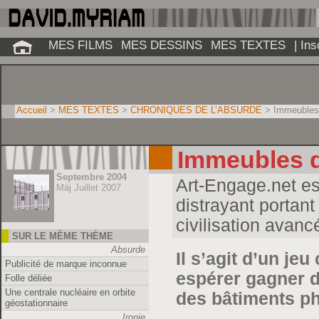
MES FILMS
MES DESSINS
MES TEXTES
| In
Accueil
>
MES TEXTES
>
CHRONIQUES DE L’ABSURDE
> Immeubles d
Immeubles d
Septembre 2004
Art-Engage.net es
Màj Juillet 2007
distrayant portant
civilisation avanc
SUR LE MÊME THÈME
Absurde
Il s’agit d’un j
Publicité de marque inconnue
espérer gagner d
Folle déliée
Une centrale nucléaire en orbite
des bâtiments ph
géostationnaire
Ironie