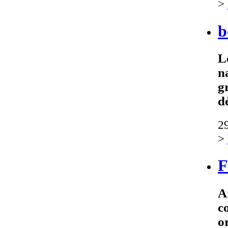
>
b
L
n
g
d
2
>
F
A
c
o