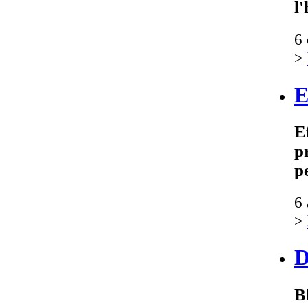
l
6
>
E
E
pr
p
6 
>
D
B