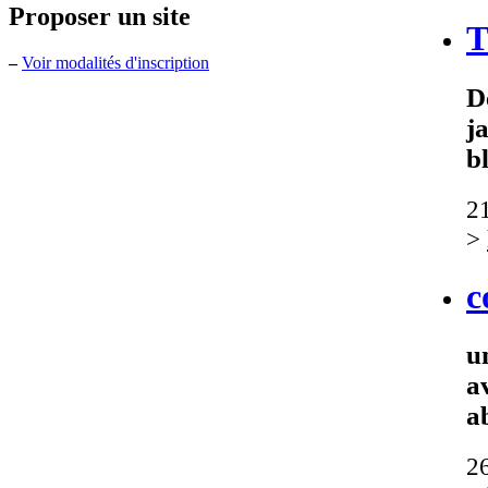
Proposer un site
T
–
Voir modalités d'inscription
D
j
b
21
>
c
u
a
a
2