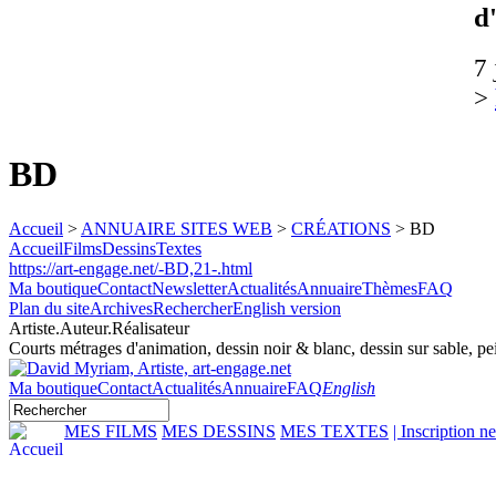
d
7 
>
BD
Accueil
>
ANNUAIRE SITES WEB
>
CRÉATIONS
>
BD
Accueil
Films
Dessins
Textes
https://art-engage.net/-BD,21-.html
Ma boutique
Contact
Newsletter
Actualités
Annuaire
Thèmes
FAQ
Plan du site
Archives
Rechercher
English version
Artiste.Auteur.Réalisateur
Courts métrages d'animation, dessin noir & blanc, dessin sur sable, pei
Ma boutique
Contact
Actualités
Annuaire
FAQ
English
MES FILMS
MES DESSINS
MES TEXTES
| Inscription n