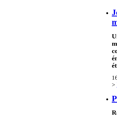
J
m
U
m
c
é
é
1
>
P
R