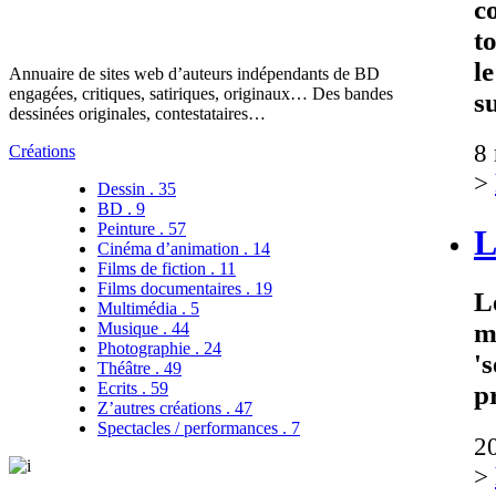
c
t
l
Annuaire de sites web d’auteurs indépendants de BD
engagées, critiques, satiriques, originaux… Des bandes
s
dessinées originales, contestataires…
8
Créations
>
Dessin . 35
BD . 9
Peinture . 57
L
Cinéma d’animation . 14
Films de fiction . 11
Films documentaires . 19
L
Multimédia . 5
m
Musique . 44
Photographie . 24
's
Théâtre . 49
Ecrits . 59
p
Z’autres créations . 47
Spectacles / performances . 7
20
>