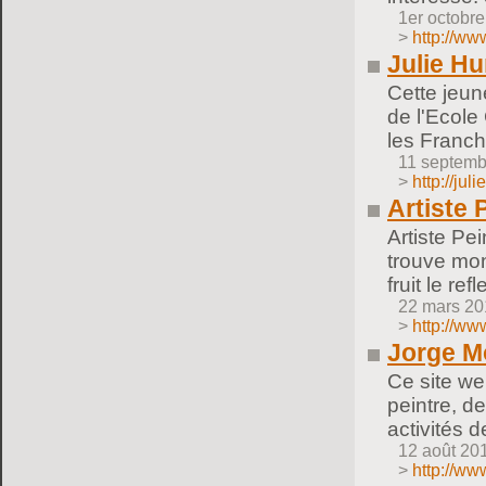
1er octobr
>
http://www
Julie H
Cette jeun
de l'Ecole
les Franch
11 septemb
>
http://jul
Artiste 
Artiste Pe
trouve mon
fruit le r
22 mars 20
>
http://w
Jorge Mo
Ce site we
peintre, d
activités 
12 août 20
>
http://ww