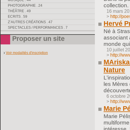
MUSIQUE . 44
collection
PHOTOGRAPHIE . 24
16 mars 20
THÉÂTRE . 49
>
http://po
ECRITS . 59
Hervé P
Z’AUTRES CRÉATIONS . 47
SPECTACLES / PERFORMANCES . 7
Né à Stras
associant a
Proposer un site
monde qui 
10 juillet 2
Voir modalités d'inscription
>
http://ww
MAriska 
Nature
L’inspirat
les Mères 
découvert
6 octobre 
>
http://w
Marie Pé
Marie Pélis
multiforme
intéresse.