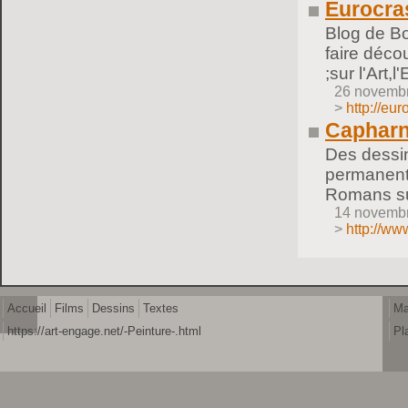
Eurocra
Blog de Bo
faire déco
;sur l'Art,
26 novemb
>
http://eu
Caphar
Des dessin
permanente 
Romans su
14 novemb
>
http://www
Accueil
Films
Dessins
Textes
Ma
https://art-engage.net/-Peinture-.html
Pl