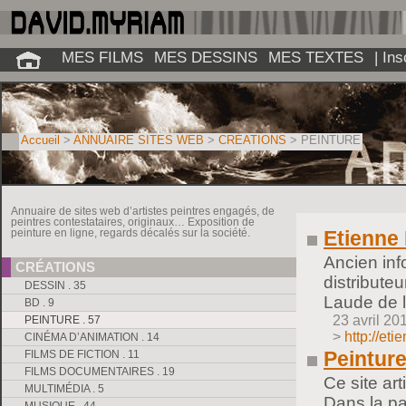
MES FILMS
MES DESSINS
MES TEXTES
| In
Accueil
>
ANNUAIRE SITES WEB
>
CRÉATIONS
>
PEINTURE
Annuaire de sites web d’artistes peintres engagés, de
peintres contestataires, originaux… Exposition de
Etienne
peinture en ligne, regards décalés sur la société.
Ancien inf
CRÉATIONS
distribute
DESSIN . 35
Laude de l
BD . 9
23 avril 20
PEINTURE . 57
>
http://eti
CINÉMA D’ANIMATION . 14
Peinture
FILMS DE FICTION . 11
FILMS DOCUMENTAIRES . 19
Ce site ar
MULTIMÉDIA . 5
Dans la pa