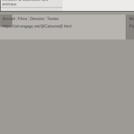
animaux
Accueil
Films
Dessins
Textes
Ma
https://art-engage.net/@Catoune@.html
Pl