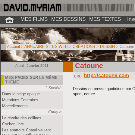
MES FILMS
MES DESSINS
MES TEXTES
| In
Accueil
>
ANNUAIRE SITES WEB
>
CRÉATIONS
>
DESSIN
> Catoune
Catoune
Ajout :
Janvier 2011
http://catoune.com
MES PAGES SUR LE MÊME
THÈME
* Société
Dessins de presse quotidiens par Ca
Dans la neige opaque
sport, nature...
Mutations-Contraires
Morcellements
Critique
La révolte des collines
Cochon libre
Les abattoirs Charal veulent
censurer la souffrance des