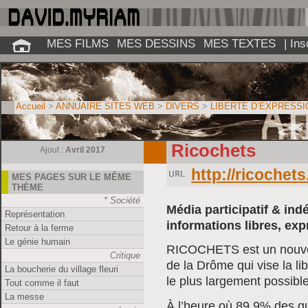
MES FILMS
MES DESSINS
MES TEXTES
| In
Accueil
>
ANNUAIRE SITES WEB
>
DIVERS
>
LIBERTÉ D’EXPRESSI
Ricochets
Ajout :
Avril 2017
http://ricochets
MES PAGES SUR LE MÊME
THÈME
* Société
Média participatif & in
Représentation
informations libres, exp
Retour à la ferme
Le génie humain
RICOCHETS est un nouveau
Critique
de la Drôme qui vise la li
La boucherie du village fleuri
le plus largement possible
Tout comme il faut
La messe
À l’heure où 89,9% des q