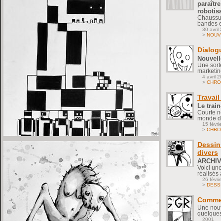
paraître
robotis
Chaussur
bandes e
30 avril
>
NOUV
Dialog
Nouvelle
Une sort
marketin
4 avril 
>
CHRO
Travail
Le train
Courte no
monde du 
15 févri
>
CHRO
Dessins
divers
ARCHIVE
Voici un
réalisés 
26 févri
>
DESS
Comme
Une nouv
quelques
2001