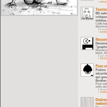
>
NOUV
Touris
BD sati
critiqu
médias
Cette ba
dénonce 
19 nov
>
BAND
Recomp
Dessins
"graphi
Nouvel e
blanc, R
3 juin 2
>
DESS
Pour vo
Poème c
sécurit
qui gou
Brother
Pour vot
votre sé
5 févrie
>
POÈ
Dialog
malent