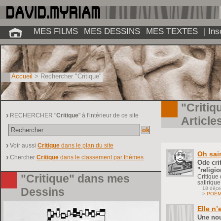
MES FILMS
MES DESSINS
MES TEXTES
| In
Accueil
> Rechercher "Critique"
"Criti
RECHERCHER "
Critique
" à l'intérieur de ce site
Article
Voir aussi
Critique
dans le plan du site
Oh sain
Chercher
Critique
dans le classement par thèmes
Ode crit
"religio
"Critique" dans mes
Critique
satirique
18 déc
Dessins
>
POÈ
Elle n’
Une nou