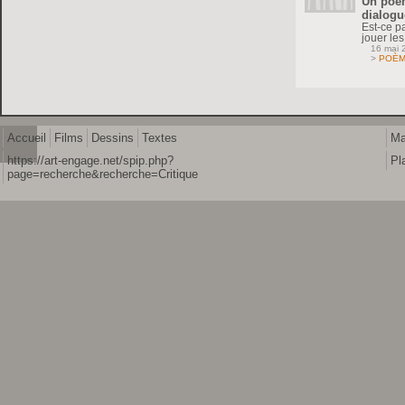
Un poèm
dialogu
Est-ce pa
jouer le
16 mai 
>
POÈ
Accueil
Films
Dessins
Textes
Ma
https://art-engage.net/spip.php?
Pl
page=recherche&recherche=Critique